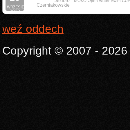
Jezioro
MOKO Open Water Swim CU
Czerniakowskie
WRZESIEŃ
2023
weź oddech
Copyright © 2007 - 2026