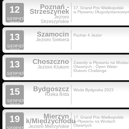
Poznań -
12
17. Grand Prix Wielkopolski
Strzeszynek
w Pływaniu Długodystansowy
Jezioro
SIERPIEŃ
Strzeszyńskie
2023
Szamocin
13
Puchar 4 Jezior
Jezioro Siekiera
SIERPIEŃ
2023
Choszczno
13
Zawody w Pływaniu na Wodac
Otwartych - Open Water
Jezioro Klukom
Klukom Challange
SIERPIEŃ
2023
Bydgoszcz
15
Woda Bydgoska 2023
Rzeka Brda
SIERPIEŃ
2022
Mierzyn
19
17. Grand Prix Wielkopolski
k/Międzychodu
w Pływaniu na Wodach
Otwartych
Jezioro Mierzyńskie
SIERPIEŃ