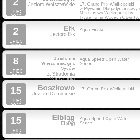
2
17. Grand Prix Wielkopolski
Jezioro Wolsztyńskie
w Pływaniu Długodystansowy
LIPIEC
Mistrzostwa Wielkopolski w
2023
Pływaniu na Wodach Otwartyc
Ełk
2
Aqua Fiesta
Jezioro Ełk
LIPIEC
2023
8
Stradomia
Aqua Speed Open Water
Wierzchnia, gm.
Series
Syców
LIPIEC
z. Stradomia
2023
Wierzchnia
Boszkowo
15
17. Grand Prix Wielkopolski
Jezioro Dominickie
LIPIEC
2023
Elbląg
15
Aqua Speed Open Water
Series
Elbląg
LIPIEC
2023