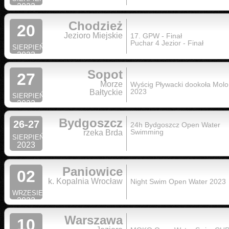
2023
Chodzież
20
Jezioro Miejskie
17. GPW - Finał
Puchar 4 Jezior - Finał
SIERPIEŃ
2023
Sopot
27
Morze
Wyścig Pływacki dookoła Molo
2023
Bałtyckie
SIERPIEŃ
2023
Bydgoszcz
26-27
24h Bydgoszcz Open Water
Swimming
rzeka Brda
SIERPIEŃ
2023
Paniowice
02
k. Kopalnia Wrocław
Night Swim Open Water 2023
WRZESIEŃ
2023
Warszawa
10