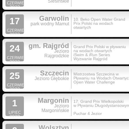
Ślesińskie
CZERWIEC
2023
Garwolin
17
10. Beko Open Water Grand
Prix Polski na wodach
park wodny Mamut
otwartych
CZERWIEC
2023
gm. Rajgród
24
Grand Prix Polski w pływaniu
na wodach otwartych
Jezioro
iSwim & iRun Series
Rajgrodzkie
CZERWIEC
Wyzwanie Rajgród
2023
Szczecin
25
Mistrzostwa Szczecina w
Pływaniu na Wodach Otwartyc
Jezioro Głębokie
Open Water Challenge
CZERWIEC
2023
Margonin
1
17. Grand Prix Wielkopolski
w Pływaniu Długodystansowy
Jezioro
Margonińskie
LIPIEC
Puchar 4 Jezior
2023
Wolsztyn