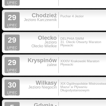
LIPIEC
2023
Chodzież
29
Puchar 4 Jezior
Jezioro Karczewnik
LIPIEC
2023
Olecko
29
DELPHIA SWIM
31. Olecki Otwarty Maraton
Jezioro
Pływacki
Olecko Wielkie
LIPIEC
2023
Kryspinów
29
XXXIV Krakowski Maraton
Pływacki
zalew
LIPIEC
2023
Wilkasy
30
XIX Ogólnopolskie Mistrzostw
Mazur w Pływaniu
Jezioro Niegocin
Długodystansowym
LIPIEC
2022
Gdynia -