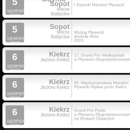
5
Sopot
I Sopocki Maraton Pływacki
Morze
SIERPIEŃ
Bałtyckie
2023
Sopot
5
Morze
Wyścig Pływacki
dookoła Molo
Bałtyckie
SIERPIEŃ
2023
2023
Kiekrz
6
17. Grand Prix Wielkopolski
w Pływaniu Długodystansowy
Jezioro Kiekrz
SIERPIEN
2023
Kiekrz
6
56. Międzynarodowy Maraton
Pływacki Wpław przez Kiekrz
Jezioro Kiekrz
SIERPIEŃ
2023
Kiekrz
6
Grand Prix Polski
w Pływaniu Długodystansowy
Jezioro Kiekrz
na Wodach Otwartych
SIERPIEN
2023