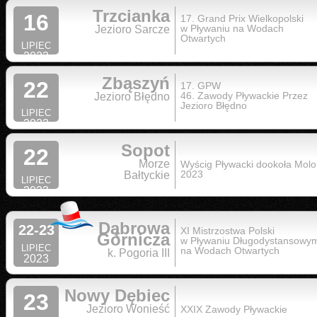
Trzcianka
16
17. Grand Prix Wielkopolski
w Pływaniu na Wodach
Jezioro Sarcze
Otwartych
LIPIEC
2023
Zbąszyń
22
17. GPW
46. Zawody Pływackie Przez
Jezioro Błędno
Jezioro Błędno
LIPIEC
2023
Sopot
22
Morze
Wyścig Pływacki dookoła Molo
2023
Bałtyckie
LIPIEC
2023
Dąbrowa
22-23
XI Mistrzostwa Polski
Górnicza
w Pływaniu Długodystansowy
LIPIEC
na Wodach Otwartych
k. Pogoria III
2023
Nowy Dębiec
23
Jezioro Wonieść
XXIX Zawody Pływackie